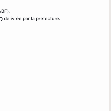
ABF).
T)
délivrée par la préfecture.