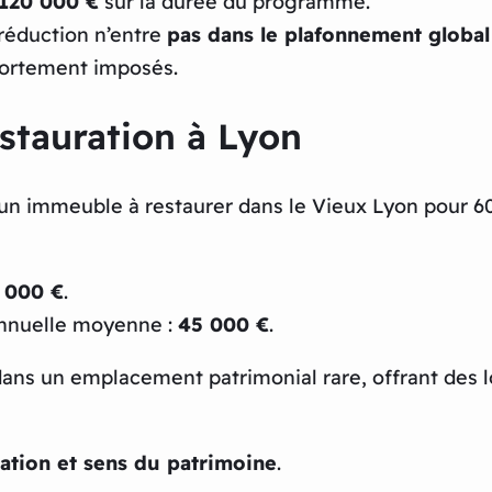
120 000 €
sur la durée du programme.
 réduction n’entre
pas dans le plafonnement global 
 fortement imposés.
stauration à Lyon
 un immeuble à restaurer dans le Vieux Lyon pour 60
 000 €
.
annuelle moyenne :
45 000 €
.
dans un emplacement patrimonial rare, offrant des lo
isation et sens du patrimoine
.